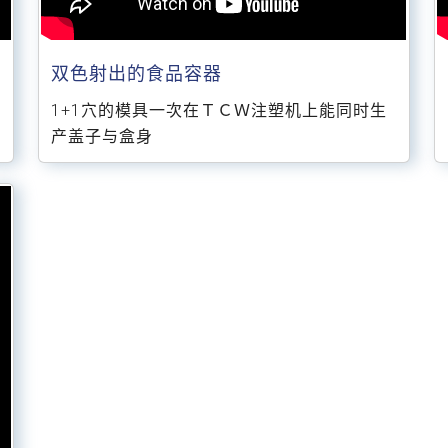
双色射出的食品容器
1+1穴的模具一次在ＴＣＷ注塑机上能同时生
产盖子与盒身