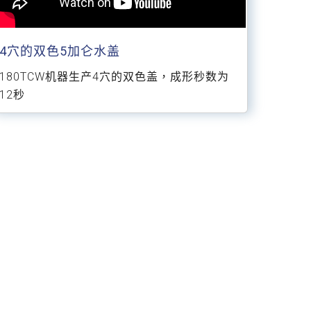
4穴的双色5加仑水盖
180TCW机器生产4穴的双色盖，成形秒数为
12秒