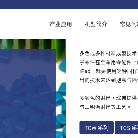
产业应用
机型简介
常见问
多色或多种材料成型技术让
子零件甚至车用零配件上
iPad，就是使用这种同
出的技术来达到避震与隔
多颜色的射出，琮伟提供了
与三明治射出等工艺。
TCW 系列
TCS 