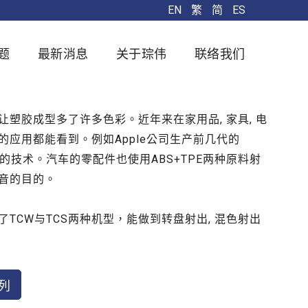
EN
繁
简
ES
题
最新消息
关于琮伟
联络我们
塑胶成型多了许多色彩。近年来在家用品, 家具, 电
的应用都能看到。例如Apple公司生产前几代的
样的技术。汽车的零配件也使用ABS+TPE两种原料射
音的目的。
TCW与TCS两种机型，能做到转盘射出, 混色射出
系列