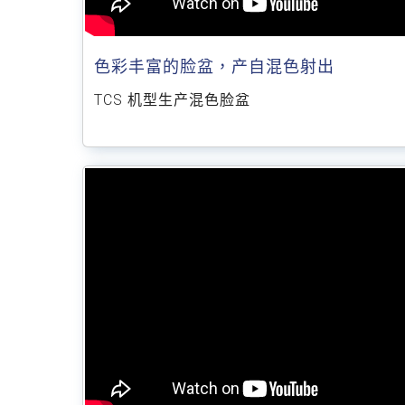
色彩丰富的脸盆，产自混色射出
TCS 机型生产混色脸盆