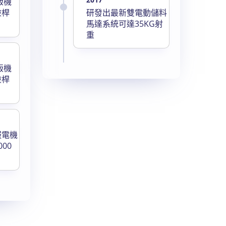
版機
險桿
研發出最新雙電動儲料
馬達系統可達35KG射
重
版機
險桿
服電機
00