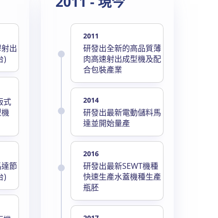
2011 - 現今
2011
膠射出
研發出全新的高品質薄
)
肉高速射出成型機及配
合包裝產業
2014
版式
型機
研發出最新電動儲料馬
達並開始量產
2016
馬達節
研發出最新SEWT機種
)
快速生產水蓋機種生產
瓶胚
2017