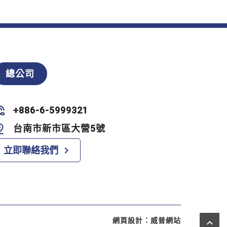
總公司
+886-6-5999321
台南市新市區大營5號
navigate_next
立即聯絡我們
網頁設計：
威普網站
keyboard_arrow_up